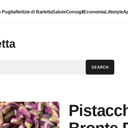
 Puglia
Notizie di Barletta
Salute
Consigli
Economia
Lifestyle
Ap
tta
SEARCH
Pistacch