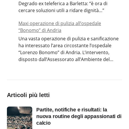
Degrado ex teleferica a Barletta: “è ora di
cercare soluzioni utili a ridare dignità…”
Maxi operazione di pulizia all’ospedale
“Bonomo” di Andria
Una vasta operazione di pulizia e sanificazione
ha interessato l’area circostante l’ospedale
“Lorenzo Bonomo” di Andria. L’intervento,
disposto dall’Assessorato all’Ambiente del
Comune, è stato eseguito dal personale delle
aziende Gial Plast, SiEco e Impregico S.r.l.,
responsabili del servizio di raccolta
differenziata nella città. Maxi operazione di
pulizia all’ospedale “Bonomo” di Andria
Articoli più letti
L’iniziativa risponde alle richieste dei cittadini,
preoccupati per le condizioni igieniche della
Partite, notifiche e risultati: la
zona ospedaliera. Gli operatori hanno rimosso
nuova routine degli appassionati di
rifiuti di vario genere, ripristinando il decoro
calcio
dell’area urbana. La Direzione amministrativa