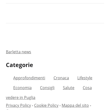
confermando l’impegno dell’amministrazione
per la salute pubblica e il decoro urbano.
Barletta news
Categorie
Approfondimenti
Cronaca
Lifestyle
Economia
Consigli
Salute
Cosa
vedere in Puglia
Privacy Policy
-
Cookie Policy
-
Mappa del sito
-