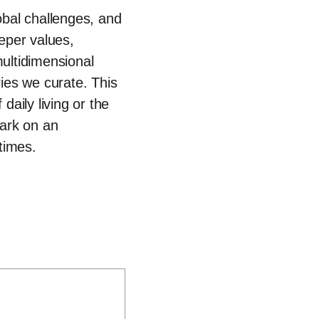
obal challenges, and
eeper values,
multidimensional
ies we curate. This
daily living or the
bark on an
 times.