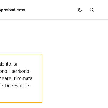
profondimenti
lento, si
no il territorio
lneare, rinomata
lle Due Sorelle –