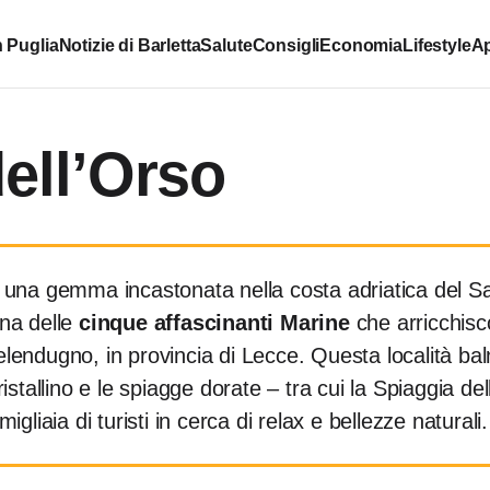
 Puglia
Notizie di Barletta
Salute
Consigli
Economia
Lifestyle
Ap
dell’Orso
, una gemma incastonata nella costa adriatica del Sa
na delle
cinque affascinanti Marine
che arricchisco
lendugno, in provincia di Lecce. Questa località ba
istallino e le spiagge dorate – tra cui la Spiaggia de
igliaia di turisti in cerca di relax e bellezze naturali.