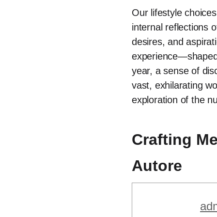
Our lifestyle choice
internal reflections
desires, and aspirat
experience—shaped b
year, a sense of disc
vast, exhilarating w
exploration of the nu
Crafting M
Autore
ad