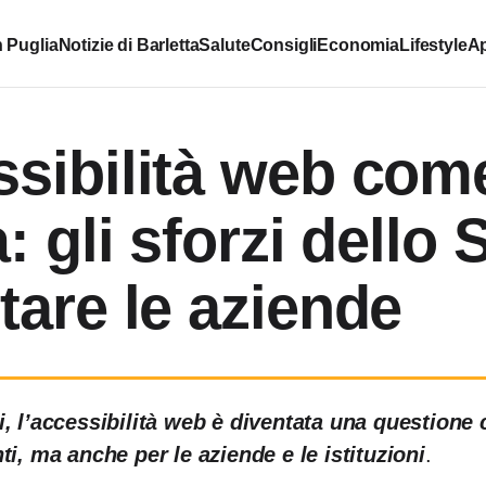
 Puglia
Notizie di Barletta
Salute
Consigli
Economia
Lifestyle
Ap
ssibilità web com
à: gli sforzi dello 
tare le aziende
i, l’accessibilità web è diventata una questione 
nti, ma anche per le aziende e le istituzioni
.