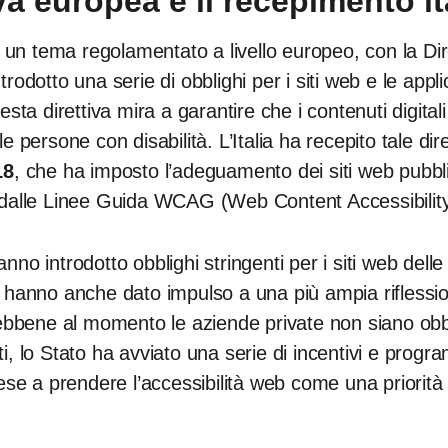
a europea e il recepimento it
un tema regolamentato a livello europeo, con la Dir
odotto una serie di obblighi per i siti web e le appli
sta direttiva mira a garantire che i contenuti digitali
alle persone con disabilità. L’Italia ha recepito tale dir
18
, che ha imposto l’adeguamento dei siti web pubblici
iti dalle Linee Guida WCAG (Web Content Accessibilit
no introdotto obblighi stringenti per i siti web delle
hanno anche dato impulso a una più ampia riflessione
Sebbene al momento le aziende private non siano obb
siti, lo Stato ha avviato una serie di incentivi e prog
ese a prendere l’accessibilità web come una priorità 